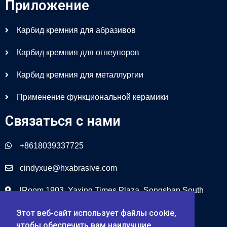
Приложение
Карбид кремния для абразивов
Карбид кремния для огнеупоров
Карбид кремния для металлургии
Применение функциональной керамики
Связаться с нами
+8618039337725
cindyxue@hxabrasive.com
lRoom 1903, Yaxing Times Plaza, Songshan South
Road, Чжэнчжоу, Китай
Этот веб-сайт использует файлы cookie,
чтобы обеспечить вам наилучшие