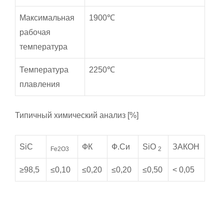
Максимальная
1900℃
рабочая
температура
Температура
2250℃
плавления
Типичный химический анализ [%]
SiC
ФК
Ф.Си
SiO
ЗАКОН
Fe2O3
2
≥98,5
≤0,10
≤0,20
≤0,20
≤0,50
< 0,05